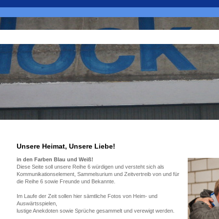
Unsere Heimat, Unsere Liebe!
in den Farben Blau und Weiß!
Diese Seite soll unsere Reihe 6 würdigen und versteht sich als
Kommunikationselement, Sammelsurium und Zeitvertreib von und für
die Reihe 6 sowie Freunde und Bekannte.
Im Laufe der Zeit sollen hier sämtliche Fotos von Heim- und
Auswärtsspielen,
lustige Anekdoten sowie Sprüche gesammelt und verewigt werden.