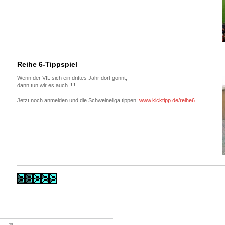
Reihe 6-Tippspiel
Wenn der VfL sich ein drittes Jahr dort gönnt,
dann tun wir es auch !!!!
Jetzt noch anmelden und die Schweineliga tippen:
www.kicktipp.de/reihe6